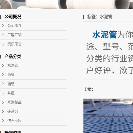
标签：水泥管
公司概况
公司简介
水泥管
为
厂容厂貌
资质荣誉
途、型号、范
分类的行业
产品分类
水泥管
户好评，欲了
顶管
涵管
分类：
井座
水泥制品
砖系列
仿石pc砖