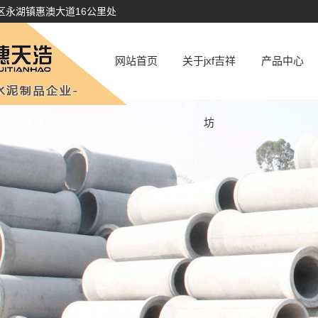
区永湖镇惠澳大道16公里处
网站首页
关于jxf吉祥
产品中心
公司简介
水泥管
坊
厂容厂貌
顶管
资质荣誉
涵管
井座
水泥制品
砖系列
仿石pc砖