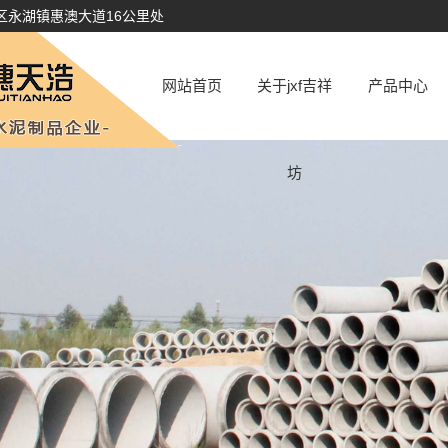
区永湖镇惠澳大道16公里处
网站首页
关于jxf吉祥
产品中心
公司简介
水泥管
坊
厂容厂貌
顶管
资质荣誉
涵管
井座
水泥制品
砖系列
仿石pc砖