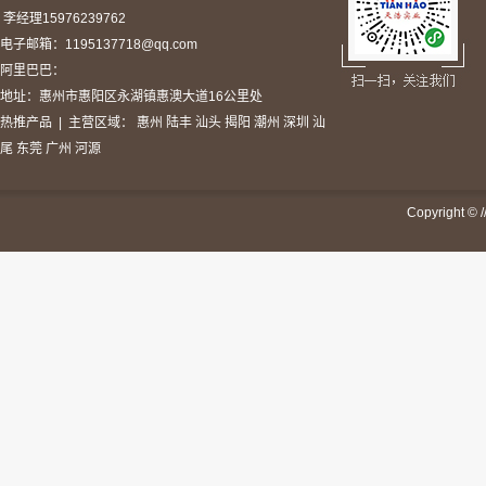
李经理15976239762
电子邮箱：1195137718@qq.com
阿里巴巴：
地址：惠州市惠阳区永湖镇惠澳大道16公里处
热推产品
| 主营区域：
惠州
陆丰
汕头
揭阳
潮州
深圳
汕
尾
东莞
广州
河源
Copyright