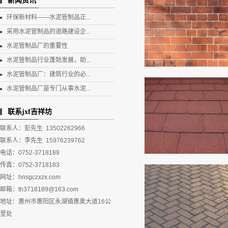
新闻资讯
环保新材料——水泥管制品正...
采用水泥管制品的道路建设企...
水泥管制品厂的重要性
水泥管制品行业蓬勃发展，助...
水泥管制品厂：建筑行业的必...
水泥管制品厂是专门从事水泥...
联系jxf吉祥坊
联系人：彭先生 13502262966
联系人：李先生 15976239762
电话：0752-3718189
传真：0752-3718183
网址：hnsgczxzx.com
邮箱：th3718189@163.com
地址：惠州市惠阳区永湖镇惠奥大道16公
里处