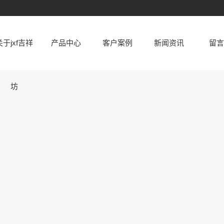
关于jxf吉祥
产品中心
客户案例
新闻资讯
留言
公司简介
汕头水泥管
公司新闻
坊
厂容厂貌
汕头顶管
行业新闻
资质荣誉
汕头涵管
水泥知识
汕头井座
汕头水泥制
汕头砖系列
品
汕头仿石pc
砖