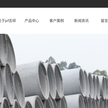
关于jxf吉祥
产品中心
客户案例
新闻资讯
留言
公司简介
水泥管
公司新闻
坊
厂容厂貌
顶管
行业新闻
资质荣誉
涵管
水泥知识
井座
水泥制品
砖系列
仿石pc砖