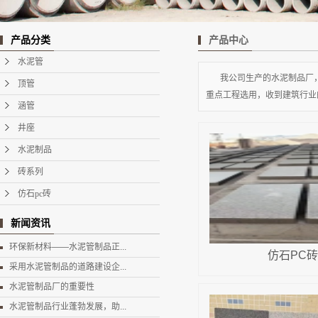
产品中心
产品分类
水泥管
我公司生产的水泥制品厂
顶管
重点工程选用，收到建筑行业
涵管
井座
水泥制品
砖系列
仿石pc砖
新闻资讯
环保新材料——水泥管制品正...
仿石PC砖
采用水泥管制品的道路建设企...
水泥管制品厂的重要性
水泥管制品行业蓬勃发展，助...