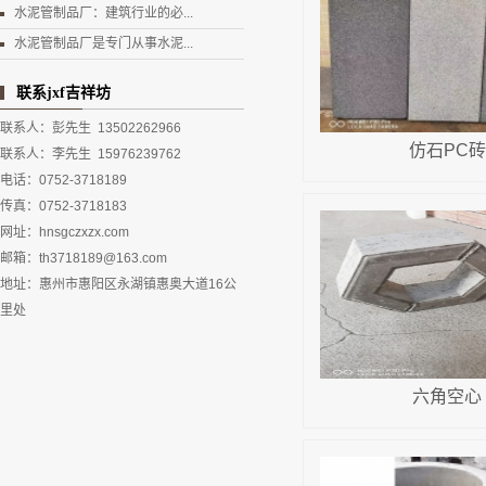
水泥管制品厂：建筑行业的必...
水泥管制品厂是专门从事水泥...
联系jxf吉祥坊
联系人：彭先生 13502262966
仿石PC砖
联系人：李先生 15976239762
电话：0752-3718189
传真：0752-3718183
网址：hnsgczxzx.com
邮箱：th3718189@163.com
地址：惠州市惠阳区永湖镇惠奥大道16公
里处
六角空心