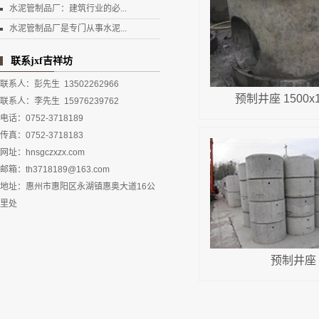
水泥管制品厂：建筑行业的必...
水泥管制品厂是专门从事水泥...
联系jxf吉祥坊
联系人：彭先生 13502262966
预制井座 1500x1
联系人：李先生 15976239762
电话：0752-3718189
传真：0752-3718183
网址：hnsgczxzx.com
邮箱：th3718189@163.com
地址：惠州市惠阳区永湖镇惠奥大道16公
里处
预制井座