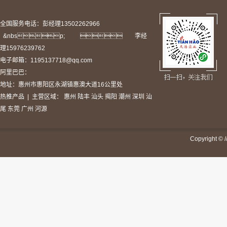
全国服务电话：彭经理13502262966
&nbsp;  李经
理15976239762
电子邮箱：1195137718@qq.com
阿里巴巴：
地址：惠州市惠阳区永湖镇惠澳大道16公里处
热推产品
| 主营区域：
惠州
陆丰
汕头
揭阳
潮州
深圳
汕
尾
东莞
广州
河源
Copyright