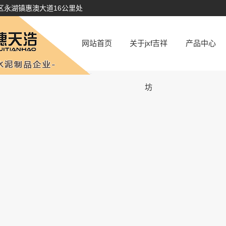
区永湖镇惠澳大道16公里处
网站首页
关于jxf吉祥
产品中心
公司简介
广州水泥管
坊
厂容厂貌
广州顶管
资质荣誉
广州涵管
广州井座
广州水泥制
广州砖系列
品
广州仿石pc
砖